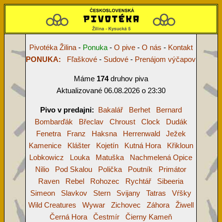
Pivotéka Žilina
-
Ponuka
-
O pive
-
O nás
-
Kontakt
PONUKA:
Fľaškové
-
Sudové
-
Prenájom výčapov
Máme
174
druhov piva
Aktualizované 06.08.2026 o 23:30
Pivo v predajni:
Bakalář
Berhet
Bernard
Bombarďák
Břeclav
Chroust
Clock
Dudák
Fenetra
Franz
Haksna
Herrenwald
Ježek
Kamenice
Klášter
Kojetín
Kutná Hora
Křikloun
Lobkowicz
Louka
Matuška
Nachmelená Opice
Nilio
Pod Skalou
Polička
Poutník
Primátor
Raven
Rebel
Rohozec
Rychtář
Sibeeria
Simeon
Slavkov
Stern
Svijany
Tatras
Vŕšky
Wild Creatures
Wywar
Zichovec
Záhora
Žiwell
Černá Hora
Čestmír
Čierny Kameň