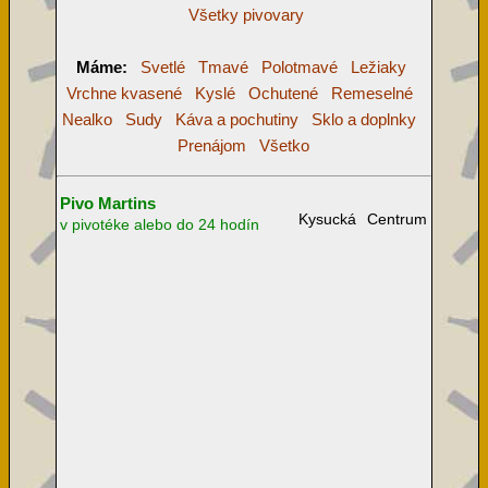
Všetky pivovary
Máme:
Svetlé
Tmavé
Polotmavé
Ležiaky
Vrchne kvasené
Kyslé
Ochutené
Remeselné
Nealko
Sudy
Káva a pochutiny
Sklo a doplnky
Prenájom
Všetko
Pivo Martins
Kysucká
Centrum
v pivotéke alebo do 24 hodín