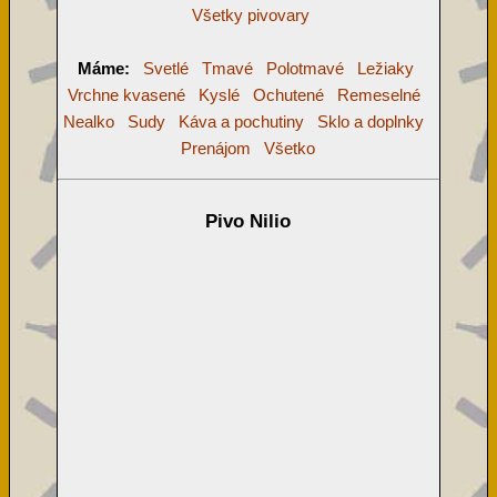
Všetky pivovary
Máme:
Svetlé
Tmavé
Polotmavé
Ležiaky
Vrchne kvasené
Kyslé
Ochutené
Remeselné
Nealko
Sudy
Káva a pochutiny
Sklo a doplnky
Prenájom
Všetko
Pivo Nilio