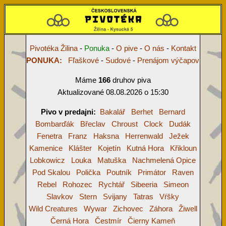
Pivotéka Žilina
-
Ponuka
-
O pive
-
O nás
-
Kontakt
PONUKA:
Fľaškové
-
Sudové
-
Prenájom výčapov
Máme
166
druhov piva
Aktualizované 08.08.2026 o 15:30
Pivo v predajni:
Bakalář
Berhet
Bernard
Bombarďák
Břeclav
Chroust
Clock
Dudák
Fenetra
Franz
Haksna
Herrenwald
Ježek
Kamenice
Klášter
Kojetín
Kutná Hora
Křikloun
Lobkowicz
Louka
Matuška
Nachmelená Opice
Pod Skalou
Polička
Poutník
Primátor
Raven
Rebel
Rohozec
Rychtář
Sibeeria
Simeon
Slavkov
Stern
Svijany
Tatras
Vŕšky
Wild Creatures
Wywar
Zichovec
Záhora
Žiwell
Černá Hora
Čestmír
Čierny Kameň